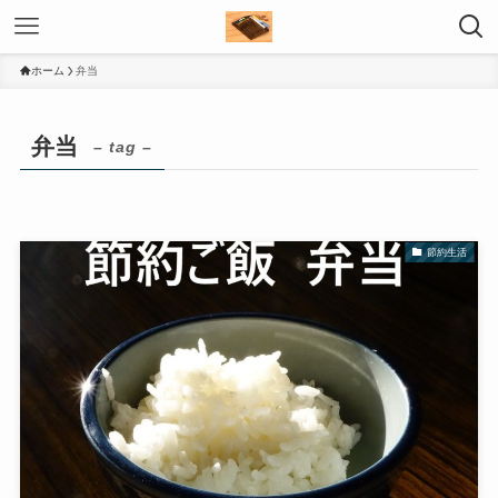
ホーム
弁当
弁当
– tag –
節約生活